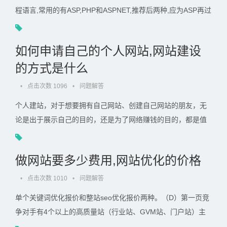
程语言,常用的有ASP,PHP和ASPNET,推荐后两种,应为ASP再过
一段时间会被淘汰,后两种程序区别自己上网搜索吧,本人更倾向
于学习NET,面向. . .
如何申请自己的个人网站,网站建设
的方式是什么
•
点击次数 1096
•
问题解答
个人建站，对于想要拥有自己网站、创建自己网站的朋友，无
论是出于展示自己的目的，还是为了网络赚钱的目的，都是值
得鼓励的。2、购买网站空间（虚拟主机），网站空间新手建议
去淘宝. . .
做网站要多少费用,网站优化的价格
•
点击次数 1010
•
问题解答
单个关键词优化报价和整站seo优化报价两种。（D）第一页竞
争对手有4个以上的高质量站（行业站、GVM站、门户站）主
页或目录页：属于中等偏上的；（E）第一页竞争对手有8个以