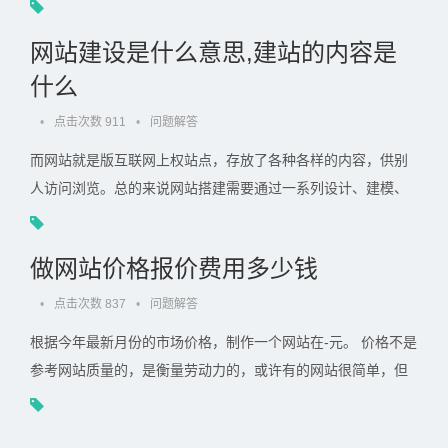
千比较常见，高端企业品牌定制八九千的报价也比较常见，如
果是行业. . .
网站建设是什么意思,建站的内容是
什么
•
点击次数 911
•
问题解答
而网站就是版互联网上权站点，存放了各种各样的内容，供别
人访问浏览。总的来说网站搭建需要通过一系列设计、建模、
和执行的过程将电子格式的信息通过互联网传输，最终以图形
用户界面. . .
做网站价格报价费用多少钱
•
点击次数 837
•
问题解答
根据今年最新月份的市场价格，制作一个网站在-元。 价格不是
参考网站质量的，是衡量劳动力的，或许有的网站很简单，但
价格比较高，那是因为制作的人的其他技术成分在里面。 不. . .