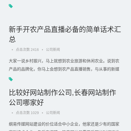
没有话术，主播面对镜头会很慌张。. . .
新手开农产品直播必备的简单话术汇
总
•
点击次数 2416
•
公司新闻
大家一说乡村振兴，马上就想到农业旅游和休闲农业。说到农
产品的品牌化，你马上会想到农产品直播销售，与从事的新媒
体不同，直播是口才的博弈，虽然里面包含着许多销售技巧，.
. .
比较好网站制作公司,长春网站制作
公司哪家好
•
点击次数 1029
•
公司新闻
纲易传媒网站建设的价位适合中小企业，他家还是少有的国家