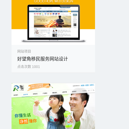
网站项目
好望角移民服务网站设计
点击次数 1001